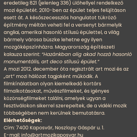
eredetileg 821 (jelenleg 336) ülőhellyel rendelkező
mozi épületét. 2010-ben az épület teljes felújításon
esett át. A későszecessziós hangulatot tükröző
építmény méltán veheti fel a versenyt bármelyik
angliai, amerikai hasonló stílusú épülettel, a világ
bármely városa büszke lehetne egy ilyen
mozgóképszínházra. Magyarország építészeti
kalauza szerint:
“Hazánkban alig akad hozzá hasonló
monumentális, art deco stílusú épület.”
A mozi 2012. december óta regisztrált art mozi és az
„art” mozi hálózat tagjaként működik. A
filmkínálatban olyan kiemelkedő kortárs
filmalkotásokat, művészfilmeket, és igényes
közönségfilmeket találni, amelyek ugyan a
fesztiválokon sikerrel szerepeltek, de a vidéki mozik
többségében nem kerülnek bemutatásra.
Elérhetőségek:
Cím: 7400 Kaposvár, Noszlopy Gáspár u. 1.
E-mail: info@artmozikaposvar.hu