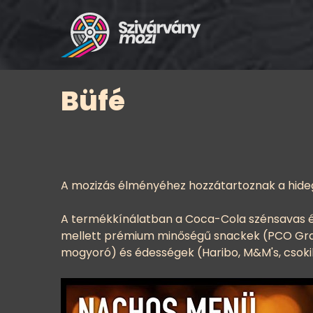
Büfé
A mozizás élményéhez hozzátartoznak a hideg ü
A termékkínálatban a Coca-Cola szénsavas és 
mellett prémium minőségű snackek (PCO Gran
mogyoró) és édességek (Haribo, M&M's, csokik