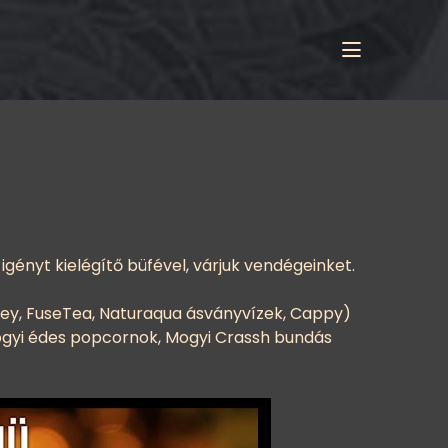
gényt kielégítő büfével, várjuk vendégeinket.
ley, FuseTea, Naturaqua ásványvízek, Cappy)
ogyi édes popcornok, Mogyi Crassh bundás