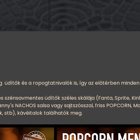
dítők és a ropogtatnivalók is, így az előtérben minden i
szénsavmentes üdítők széles skálája (Fanta, Sprite, Kin
ny's NACHOS salsa vagy sajtszósszal, friss POPCORN, M
, stb), kávéitalok találhatók meg.