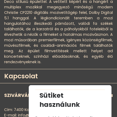
Deco stílusú épülettel. A vetített képért és a hangért a
multiplex mozikkal megegyező minőségű modern
Christie CP2210 digitális mozivetítőgép felel, Dolby Digital
5.1 hanggal. A légkondicionált teremben a mozi
hangulatához illeszkedő párnázott, valódi fa székek
találhatók, de a karzatról és a páholyokból fotelekből is
élvezhetik a nézők a filmeket a hatalmas mozivásznon. A
mozi műsorában premierfilmek, igényes közönségfilmek,
művészfilmek, és családi-animációs filmek találhatók
meg. Az épület filmvetítések mellett helyet ad
koncerteknek, színházi előadásoknak, és egyéb élő
rendezvényeknek is.
Kapcsolat
Sütiket
SZIVÁRVÁNY MOZI - Szivárvány Kultúrpalota
használunk
Cím: 7400 Kaposvár, Noszlopy G. u. 1.
E-mail: info@szivarvanymozi.hu