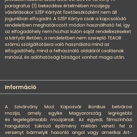
paragrafus (1) bekezdése értelmében mozijegy
vásárlásakor SZÉP Kártyát fizetőeszközként nem áll
jogunkban elfogadni. A SZÉP Kártya csak a kapcsolódó
rendeletben meghatározott módon használható fel, így
az elfogadóhely nem hozhat külön saját rendelkezéseket
a kártyát illetően, a rendeletben nem szereplő TEAOR
számú szolgáltatásra való használata mind az
elfogadóhely, mind a felhasználó oldaláról csalásnak
minősül, és adóhatósági bírságot vonhat maga után.
Információ
A Szivárvány Mozi Kaposvár ikonikus belvárosi
mozija, amely egyike Magyarország legrégebbi
és legelegánsabb mozijainak. Az egyedi, filmszínházi
hangulatot tükröző építmény méltán veheti fel a
versenyt bármelyik hasonló angol vagy amerikai Art-