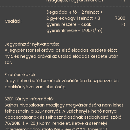
(legalább 4 fő - 2 felnőtt +
2 gyerek vagy 1 felnőtt + 3
7600
Családi:
gyerek részére - csak
Ft
gyerekfilmekre - 1700Ft/fő)
Jegypénztár nyitvatartás:
A jegypénztár fél órával az első előadás kezdete előtt
nyit, és negyed órával az utolsó előadás kezdete után
zár.
Fizetőeszközök:
Jegy, illetve büfé termékek vásárlására készpénzzel és
bankkártyával van lehetőség
SZÉP Kártya információ:
Sajnos hivatalosan mozijegy megvásárlására nem lehet
felhasználni a SZÉP Kártyát. A Széchenyi Pihenő Kártya
kibocsátásának és felhasználásának szabályairól szóló
76/2018. (IV. 20.) Korm. rendelet, illetve a személyi
jövedelemadóról szóló 1995. évi CXVVII. törvény 71.