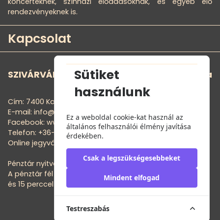
koncerteknek, színházi előadásoknak, és egyéb élő
rendezvényeknek is.
Kapcsolat
Sütiket
SZIVÁRVÁNY MOZI - Szivárvány Kultúrpalota
használunk
Cím: 7400 Kaposvár, Noszlopy G. u. 1.
E-mail: info@szivarvanymozi.hu
Ez a weboldal cookie-kat használ az
Facebook: www.facebook.com/szivarvanymozi
általános felhasználói élmény javítása
Telefon: +36-20-316-4841
érdekében.
Online jegyvásárlás: www.szivarvanymozi.hu
Csak a legszükségesebbeket
Pénztár nyitvatartás:
A pénztár fél órával az előadás kezdete előtt nyit,
Mindent elfogad
és 15 perccel az előadás kezdete után zár.
Testreszabás