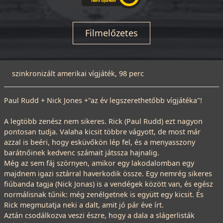
Filmelőzetes
szinkronizált amerikai vígjáték, 98 perc
Paul Rudd + Nick Jones +"az év legszerethetőbb vígjátéka"!
A legtöbb zenész nem sikeres. Rick (Paul Rudd) ezt nagyon
pontosan tudja. Valaha kicsit többre vágyott, de most már
azzal is beéri, hogy esküvőkön lép fel, és a menyasszony
barátnőinek kedvenc számait játssza hajnalig.
Még az sem fáj szörnyen, amikor egy lakodalomban egy
majdnem igazi sztárral haverkodik össze. Egy nemrég sikeres
fiúbanda tagja (Nick Jonas) is a vendégek között van, és egész
normálisnak tűnik: még zenélgetnek is együtt egy kicsit. És
Rick megmutatja neki a dalt, amit jó pár éve írt.
Aztán csodálkozva veszi észre, hogy a dala a slágerlisták