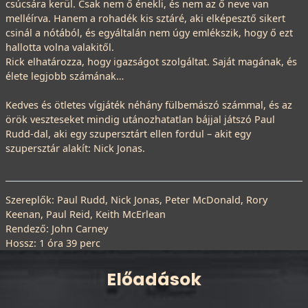
csúcsára kerül. Csak nem ő énekli, és nem az ő neve van
melléírva. Hanem a rohadék kis sztáré, aki elképesztő sikert
csinál a nótából, és egyáltalán nem úgy emlékszik, hogy ő ezt
hallotta volna valakitől.
Rick elhatározza, hogy igazságot szolgáltat. Saját magának, és
élete legjobb számának…
Kedves és ötletes vígjáték néhány fülbemászó számmal, és az
örök veszteseket mindig utánozhatatlan bájjal játszó Paul
Rudd-dal, aki egy szupersztárt ellen fordul – akit egy
szupersztár alakít: Nick Jonas.
Szereplők: Paul Rudd, Nick Jonas, Peter McDonald, Rory
Keenan, Paul Reid, Keith McErlean
Rendező: John Carney
Hossz: 1 óra 39 perc
Előadások