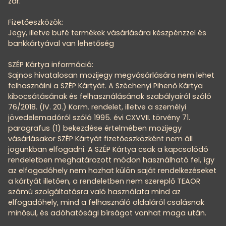
zár.
Fizetőeszközök:
Jegy, illetve büfé termékek vásárlására készpénzzel és
bankkártyával van lehetőség
SZÉP Kártya információ:
Sajnos hivatalosan mozijegy megvásárlására nem lehet
felhasználni a SZÉP Kártyát. A Széchenyi Pihenő Kártya
kibocsátásának és felhasználásának szabályairól szóló
76/2018. (IV. 20.) Korm. rendelet, illetve a személyi
jövedelemadóról szóló 1995. évi CXVVII. törvény 71.
paragrafus (1) bekezdése értelmében mozijegy
vásárlásakor SZÉP Kártyát fizetőeszközként nem áll
jogunkban elfogadni. A SZÉP Kártya csak a kapcsolódó
rendeletben meghatározott módon használható fel, így
az elfogadóhely nem hozhat külön saját rendelkezéseket
a kártyát illetően, a rendeletben nem szereplő TEAOR
számú szolgáltatásra való használata mind az
elfogadóhely, mind a felhasználó oldaláról csalásnak
minősül, és adóhatósági bírságot vonhat maga után.