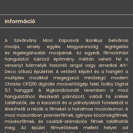
Információ
A Szivárvány Mozi Kaposvár ikonikus belvárosi
mozija, amely egyike Magyarország legrégebbi
és legelegánsabb mozijainak. Az egyedi, filmszínházi
hangulatot tükröző építmény méltán veheti fel a
versenyt bármelyik hasonló angol vagy amerikai Art-
Deco stílusú épülettel. A vetített képért és a hangért a
multiplex mozikkal megegyező minőségű modern
Christie CP2210 digitális mozivetítőgép felel, Dolby Digital
5.1 hanggal. A légkondicionált teremben a mozi
hangulatához illeszkedő párnázott, valódi fa székek
találhatók, de a karzatról és a páholyokból fotelekből is
élvezhetik a nézők a filmeket a hatalmas mozivásznon. A
mozi műsorában premierfilmek, igényes közönségfilmek,
művészfilmek, és családi-animációs filmek találhatók
meg. Az épület filmvetítések mellett helyet ad