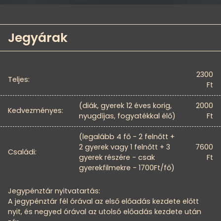
Jegyárak
2300
Teljes:
Ft
(diák, gyerek 12 éves korig,
2000
Kedvezményes:
nyugdíjas, fogyatékkal élő)
Ft
(legalább 4 fő - 2 felnőtt +
2 gyerek vagy 1 felnőtt + 3
7600
Családi:
gyerek részére - csak
Ft
gyerekfilmekre - 1700Ft/fő)
Jegypénztár nyitvatartás:
A jegypénztár fél órával az első előadás kezdete előtt
nyit, és negyed órával az utolsó előadás kezdete után