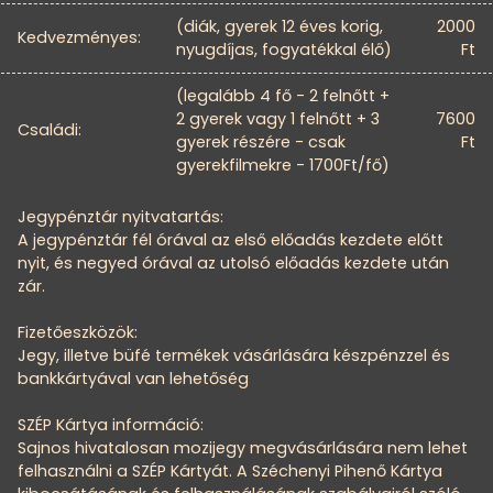
(diák, gyerek 12 éves korig,
2000
Kedvezményes:
nyugdíjas, fogyatékkal élő)
Ft
(legalább 4 fő - 2 felnőtt +
2 gyerek vagy 1 felnőtt + 3
7600
Családi:
gyerek részére - csak
Ft
gyerekfilmekre - 1700Ft/fő)
Jegypénztár nyitvatartás:
A jegypénztár fél órával az első előadás kezdete előtt
nyit, és negyed órával az utolsó előadás kezdete után
zár.
Fizetőeszközök:
Jegy, illetve büfé termékek vásárlására készpénzzel és
bankkártyával van lehetőség
SZÉP Kártya információ:
Sajnos hivatalosan mozijegy megvásárlására nem lehet
felhasználni a SZÉP Kártyát. A Széchenyi Pihenő Kártya