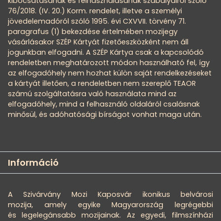
kibocsátásának és felhasználásának szabályairól szóló
76/2018. (IV. 20.) Korm. rendelet, illetve a személyi
jövedelemadóról szóló 1995. évi CXVVII. törvény 71.
paragrafus (1) bekezdése értelmében mozijegy
vásárlásakor SZÉP Kártyát fizetőeszközként nem áll
jogunkban elfogadni. A SZÉP Kártya csak a kapcsolódó
rendeletben meghatározott módon használható fel, így
az elfogadóhely nem hozhat külön saját rendelkezéseket
a kártyát illetően, a rendeletben nem szereplő TEAOR
számú szolgáltatásra való használata mind az
elfogadóhely, mind a felhasználó oldaláról csalásnak
minősül, és adóhatósági bírságot vonhat maga után.
Információ
A Szivárvány Mozi Kaposvár ikonikus belvárosi
mozija, amely egyike Magyarország legrégebbi
és legelegánsabb mozijainak. Az egyedi, filmszínházi