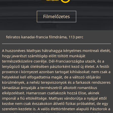
Filmelőzetes
feliratos kanadai-francia filmdráma, 113 perc
A huszonéves Mathyas hátrahagyja kényelmes montreali életét,
hogy javarészt számítógép előtt töltött munkáját
természetközelire cserélje. Dél-Franciaországba utazik, és a
lenyűgöző tájak ölelésében pásztorként kezd új életet. A festői
provence-i környezet azonban tartogat kihívásokat: nem csak a
helyiekkel kell elfogadtatnia magát, de a változó időjárási
körülmények, a nehéz terepviszonyok és a farkasok rendszeres
támadásai árnyalják a természetről alkotott romantikus
elképzeléseit. Hamarosan csatlakozik hozzá Elise, akinek
imponál a fiú eltökéltsége. Mathyas vándorútja a nyájjal ettől
kezdve nem csak évszakokon átívelő fizikai próbatétel, de egy
szerelem kezdete is. A valós élettörténeten alapuló Pásztorok a