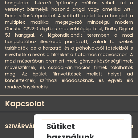
hangulatot tükröző építmény méltán veheti fel a
versenyt bármelyik hasonló angol vagy amerikai Art-
Deco stílusú épülettel. A vetített képért és a hangért a
multiplex mozikkal megegyező minőségű modern
Christie CP2210 digitális mozivetítőgép felel, Dolby Digital
5.1 hanggal. A légkondicionált teremben a mozi
hangulatához illeszkedő párnázott, valódi fa székek
találhatók, de a karzatról és a páholyokból fotelekből is
élvezhetik a nézők a filmeket a hatalmas mozivásznon. A
mozi műsorában premierfilmek, igényes közönségfilmek,
művészfilmek, és családi-animációs filmek találhatók
meg. Az épület filmvetítések mellett helyet ad
koncerteknek, színházi előadásoknak, és egyéb élő
rendezvényeknek is.
Kapcsolat
Sütiket
SZIVÁRVÁNY MOZI - Szivárvány Kultúrpalota
használunk