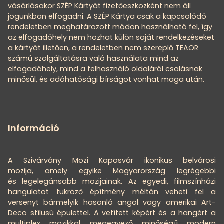
vásárlásakor SZÉP Kártyát fizetőeszközként nem áll
jogunkban elfogadni. A SZÉP Kártya csak a kapcsolódó
rendeletben meghatározott módon használható fel, így
az elfogadóhely nem hozhat külön saját rendelkezéseket
a kártyát illetően, a rendeletben nem szereplő TEAOR
számú szolgáltatásra való használata mind az
elfogadóhely, mind a felhasználó oldaláról csalásnak
minősül, és adóhatósági bírságot vonhat maga után.
Információ
A Szivárvány Mozi Kaposvár ikonikus belvárosi
mozija, amely egyike Magyarország legrégebbi
és legelegánsabb mozijainak. Az egyedi, filmszínházi
hangulatot tükröző építmény méltán veheti fel a
versenyt bármelyik hasonló angol vagy amerikai Art-
Deco stílusú épülettel. A vetített képért és a hangért a
multiplex mozikkal megegyező minőségű modern