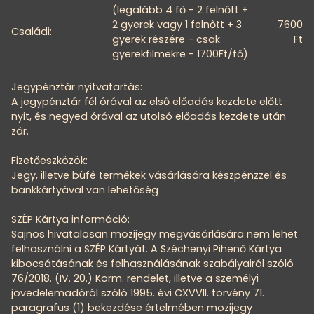
(legalább 4 fő - 2 felnőtt +
2 gyerek vagy 1 felnőtt + 3
7600
Családi:
gyerek részére - csak
Ft
gyerekfilmekre - 1700Ft/fő)
Jegypénztár nyitvatartás:
A jegypénztár fél órával az első előadás kezdete előtt
nyit, és negyed órával az utolsó előadás kezdete után
zár.
Fizetőeszközök:
Jegy, illetve büfé termékek vásárlására készpénzzel és
bankkártyával van lehetőség
SZÉP Kártya információ:
Sajnos hivatalosan mozijegy megvásárlására nem lehet
felhasználni a SZÉP Kártyát. A Széchenyi Pihenő Kártya
kibocsátásának és felhasználásának szabályairól szóló
76/2018. (IV. 20.) Korm. rendelet, illetve a személyi
jövedelemadóról szóló 1995. évi CXVVII. törvény 71.
paragrafus (1) bekezdése értelmében mozijegy