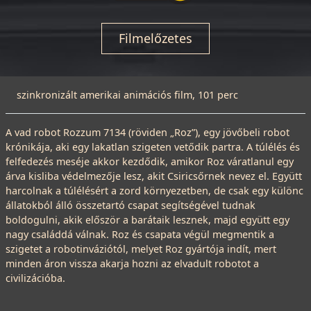
Filmelőzetes
szinkronizált amerikai animációs film, 101 perc
A vad robot Rozzum 7134 (röviden „Roz”), egy jövőbeli robot
krónikája, aki egy lakatlan szigeten vetődik partra. A túlélés és
felfedezés meséje akkor kezdődik, amikor Roz váratlanul egy
árva kisliba védelmezője lesz, akit Csiricsőrnek nevez el. Együtt
harcolnak a túlélésért a zord környezetben, de csak egy különc
állatokból álló összetartó csapat segítségével tudnak
boldogulni, akik először a barátaik lesznek, majd együtt egy
nagy családdá válnak. Roz és csapata végül megmentik a
szigetet a robotinváziótól, melyet Roz gyártója indít, mert
minden áron vissza akarja hozni az elvadult robotot a
civilizációba.