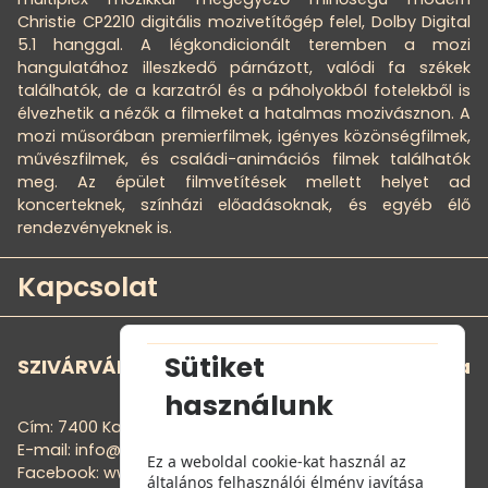
Christie CP2210 digitális mozivetítőgép felel, Dolby Digital
5.1 hanggal. A légkondicionált teremben a mozi
hangulatához illeszkedő párnázott, valódi fa székek
találhatók, de a karzatról és a páholyokból fotelekből is
élvezhetik a nézők a filmeket a hatalmas mozivásznon. A
mozi műsorában premierfilmek, igényes közönségfilmek,
művészfilmek, és családi-animációs filmek találhatók
meg. Az épület filmvetítések mellett helyet ad
koncerteknek, színházi előadásoknak, és egyéb élő
rendezvényeknek is.
Kapcsolat
Sütiket
SZIVÁRVÁNY MOZI - Szivárvány Kultúrpalota
használunk
Cím: 7400 Kaposvár, Noszlopy G. u. 1.
E-mail: info@szivarvanymozi.hu
Ez a weboldal cookie-kat használ az
Facebook: www.facebook.com/szivarvanymozi
általános felhasználói élmény javítása